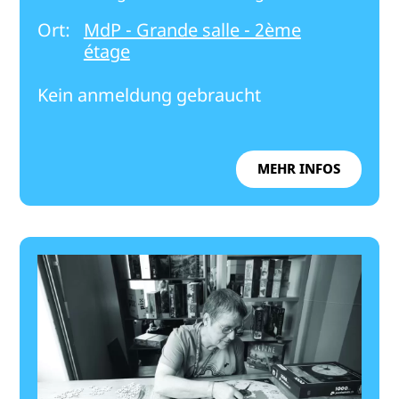
Ort:
MdP - Grande salle - 2ème
étage
Kein anmeldung gebraucht
MEHR INFOS