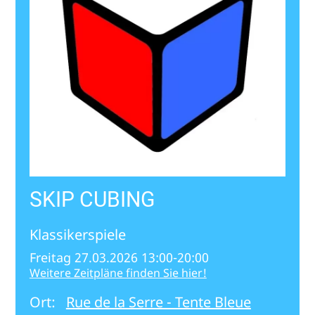
SKIP CUBING
Klassikerspiele
Freitag 27.03.2026 13:00-20:00
Weitere Zeitpläne finden Sie hier!
Ort:
Rue de la Serre - Tente Bleue