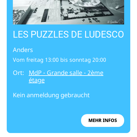
LES PUZZLES DE LUDESCO
Anders
Vom freitag 13:00 bis sonntag 20:00
Ort:
MdP - Grande salle - 2ème
étage
Kein anmeldung gebraucht
MEHR INFOS