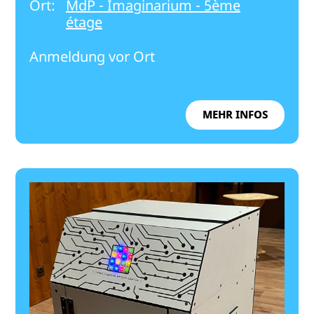
Ort:
MdP - Imaginarium - 5ème
étage
Anmeldung vor Ort
MEHR INFOS