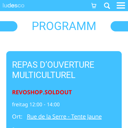
]]
PROGRAMM
REPAS D’OUVERTURE
MULTICULTUREL
REVOSHOP.SOLDOUT
freitag 12:00 - 14:00
Ort:
Rue de la Serre - Tente Jaune