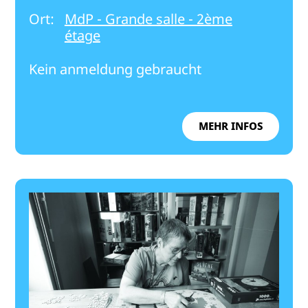
Ort:
MdP - Grande salle - 2ème
étage
Kein anmeldung gebraucht
MEHR INFOS