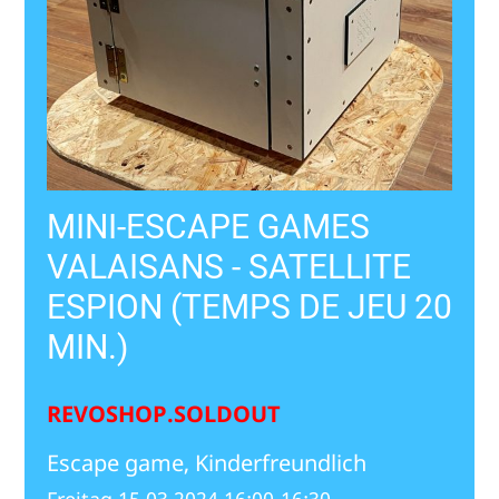
MINI-ESCAPE GAMES
VALAISANS - SATELLITE
ESPION (TEMPS DE JEU 20
MIN.)
REVOSHOP.SOLDOUT
Escape game, Kinderfreundlich
Freitag 15.03.2024 16:00-16:30