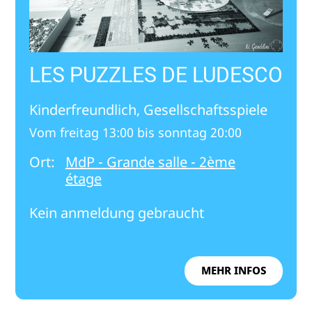
LES PUZZLES DE LUDESCO
Kinderfreundlich, Gesellschaftsspiele
Vom freitag 13:00 bis sonntag 20:00
Ort:
MdP - Grande salle - 2ème
étage
Kein anmeldung gebraucht
MEHR INFOS